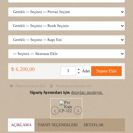
₺ 6.200,00
Adet
Sepete Ekle
Alışveriş Listeme Ekle
Karşılaştırma listesine ekle
Sipariş Ayrıntıları için
detayları inceleyin.
‹
›
AÇIKLAMA
TAKSIT SEÇENEKLERI
DETAYLAR