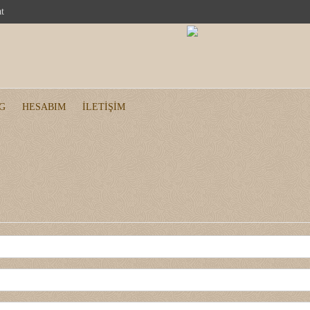
at
G
HESABIM
İLETIŞIM