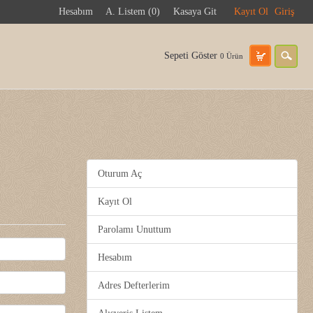
Hesabım
A. Listem (0)
Kasaya Git
Kayıt Ol
Giriş
Sepeti Göster
0 Ürün
Oturum Aç
Kayıt Ol
Parolamı Unuttum
Hesabım
Adres Defterlerim