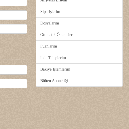
Alışveriş Listem
Siparişlerim
Dosyalarım
Otomatik Ödemeler
Puanlarım
İade Taleplerim
Bakiye İşlemlerim
Bülten Aboneliği