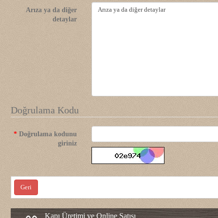
Arıza ya da diğer
detaylar
Doğrulama Kodu
Doğrulama kodunu
giriniz
Geri
Kapı Üretimi ve Online Satışı