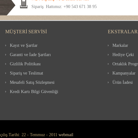
Sipariş Hattımız: +90 543 671 38 95
MÜŞTERI SERVISI
EKSTRALAR
Kayıt ve Şartlar
Markalar
Garanti ve İade Şartları
Hediye Çeki
Gizlilik Politikası
Ortaklık Prog
Sipariş ve Teslimat
Kampanyalar
Mesafeli Satış Sözleşmesi
Ürün İadesi
Kredi Kartı Bilgi Güvenliği
çılış Tarihi: 22 - Temmuz - 2011
webmail