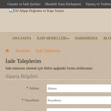
Garanti ve İade Şartları
Mesafeli Satış Sözleşmesi
Sipariş ve Teslim
ANA SAYFA
KAPI MODELLERI
HAKKIMIZDA
BLO
Hesabım
İade Taleplerim
İade Taleplerim
İade numarası istemek için lütfen aşağıdaki formu doldurunuz.
Sipariş Bilgileri
Adınız
Soyadınız